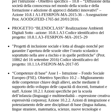
per l'istruzione - Obiettivo specifico – 10.8 – “Diffusione della
società della conoscenza nel mondo della scuola e della
formazione e adozione di approcci didattici innovativi” –
Azione 10.8.1 A1-FESRPON-MA-2015-36 – Assegnazione
Prot. AOODGFEID-1765 del 20/01/2016.
PROGETTO “BLENDCLASS” Realizzazione Ambienti
Digitali Sotto –azione: 10.8.1.A3 Codice identificativo del
progetto: 10.8.1.A3–FESRPON–MA–2015–29
"Progetti di inclusione sociale e lotta al disagio nonché per
garantire l’apertura delle scuole oltre l’orario scolastico
soprattutto nella aree a rischio e in quelle periferiche" (Prot.
10862 del 16 settembre 2016) Codice identificativo del
progetto: 10.1.1A-FSEPON-MA-2017-95
“Competenze di base” Asse I – Istruzione – Fondo Sociale
Europeo (FSE). Obiettivo Specifico 10.2 – Miglioramento
delle competenze chiave degli allievi, anche mediante il
supporto dello sviluppo delle capacità di docenti, formatori e
staff. Azione 10.2.1 Azioni specifiche per la scuola
dell’infanzia (linguaggi e multimedialità – espressione creativa
espressività corporea); Azione 10.2.2. Azioni di integrazione e
potenziamento delle aree disciplinari di base (lingua italiana,
lingue straniere, matematica, scienze, nuove tecnologie e