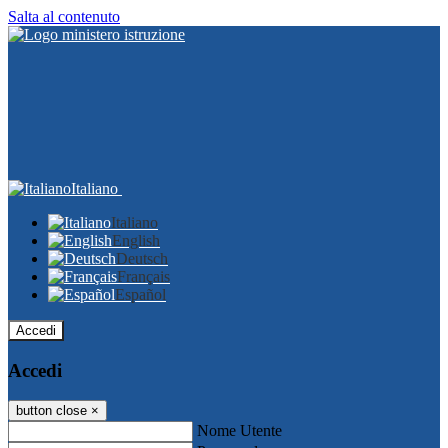
Salta al contenuto
Italiano
Italiano
English
Deutsch
Français
Español
Accedi
Accedi
button close
×
Nome Utente