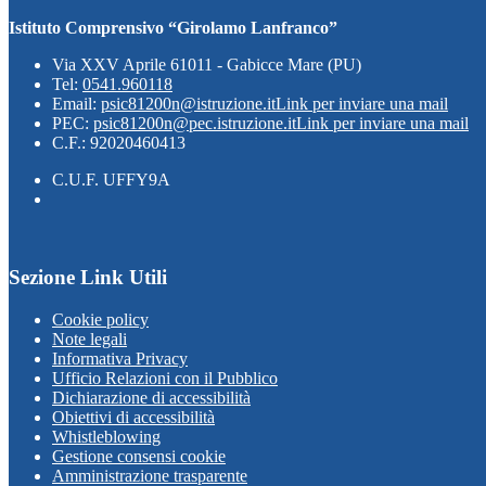
Istituto Comprensivo “Girolamo Lanfranco”
Via XXV Aprile 61011 - Gabicce Mare (PU)
Tel:
0541.960118
Email:
psic81200n@istruzione.it
Link per inviare una mail
PEC:
psic81200n@pec.istruzione.it
Link per inviare una mail
C.F.: 92020460413
C.U.F. UFFY9A
Sezione Link Utili
Cookie policy
Note legali
Informativa Privacy
Ufficio Relazioni con il Pubblico
Dichiarazione di accessibilità
Obiettivi di accessibilità
Whistleblowing
Gestione consensi cookie
Amministrazione trasparente