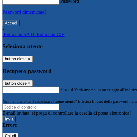
Password
Password dimenticata?
-
Entra con SPID
Entra con CIE
Seleziona utente
button close
×
Recupero password
button close
×
E-mail
Verrà inviato un messaggio all'indirizz
Non hai una e-mail associata al nome utente? Effettua il reset della password tram
E-mail inviata, si prega di controllare la casella di posta elettronica!
Errore
Chiudi