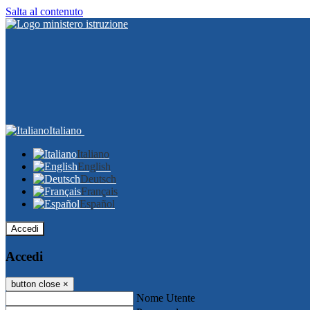
Salta al contenuto
Italiano
Italiano
English
Deutsch
Français
Español
Accedi
Accedi
button close
×
Nome Utente