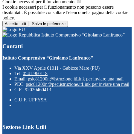
Cookie necessari per il funzionamento
I cookie necessari per il funzionamento non possono essere
disabilitati. È possibile consultare l'elenco nella pagina della cookie
policy.
Accetta tutti
Salva le preferenze
Istituto Comprensivo “Girolamo Lanfranco”
Contatti
Istituto Comprensivo “Girolamo Lanfranco”
Via XXV Aprile 61011 - Gabicce Mare (PU)
Tel:
0541.960118
Email:
psic81200n@istruzione.it
Link per inviare una mail
PEC:
psic81200n@pec.istruzione.it
Link per inviare una mail
C.F.: 92020460413
C.U.F. UFFY9A
Sezione Link Utili