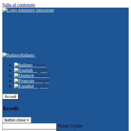
Salta al contenuto
Italiano
Italiano
English
Deutsch
Français
Español
Accedi
Accedi
button close
×
Nome Utente