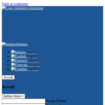
Salta al contenuto
Italiano
Italiano
English
Deutsch
Français
Español
Accedi
Accedi
button close
×
Nome Utente