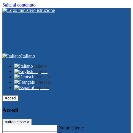
Salta al contenuto
Italiano
Italiano
English
Deutsch
Français
Español
Accedi
Accedi
button close
×
Nome Utente