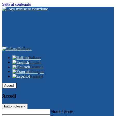
Salta al contenuto
Italiano
Italiano
English
Deutsch
Français
Español
Accedi
Accedi
button close
×
Nome Utente