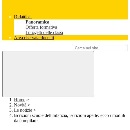
Didattica
Panoramica
Offerta formativa
I progetti delle classi
Area riservata docenti
Campo di ricerca per le pagine del sito
Home
>
Novità
>
Le notizie
>
Iscrizioni scuole dell'Infanzia, iscrizioni aperte: ecco i moduli
da compilare