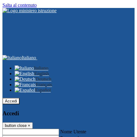
Salta al contenuto
Italiano
Italiano
English
Deutsch
Français
Español
Accedi
Accedi
button close
×
Nome Utente