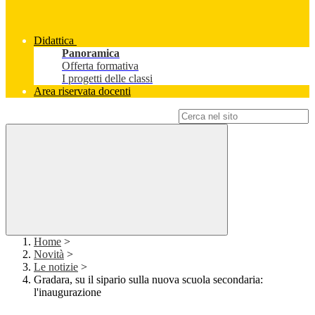
Didattica
Panoramica
Offerta formativa
I progetti delle classi
Area riservata docenti
Campo di ricerca per le pagine del sito
Home
>
Novità
>
Le notizie
>
Gradara, su il sipario sulla nuova scuola secondaria:
l'inaugurazione