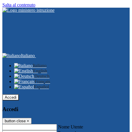
Salta al contenuto
Italiano
Italiano
English
Deutsch
Français
Español
Accedi
Accedi
button close
×
Nome Utente