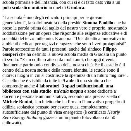
scuola primaria e dell'infanzia, con cui si è di fatto dato vita a un
polo scolastico unitario
in quel di
Gradara
.
"La scuola è uno degli educatori principi per le giovani
generazioni", la sottolineatura della preside
Simona Paolillo
che ha
preso la parola prima del taglio del nastro vero e proprio, mostrando
soddisfazione per un'opera che risponde alle esigenze educative e di
socialità del terzo millennio. E ancora: "Una didattica innovativa in
ambienti dedicati per ragazzi e ragazze che sono i veri protagonisti".
Parole sottoscritte da tutti i presenti, anche dal sindaco
Filippo
Gasperi
che ha definito la nuova scuola media di Gradara un punto
di svolta: "
È un edificio atteso da molti anni, che oggi diventa
finalmente patrimonio condiviso della nostra città. Se il castello è il
centro della nostra storia e della nostra identità, le scuole sono il
cuore: i luoghi in cui si costruisce la speranza di un futuro migliore".
Castello che è visibile da tutte le
9 aule
di una struttura che
comprende anche
4 laboratori
,
3 spazi polifunzionali
,
una
biblioteca con sala studio
,
un'
aula magna
e zone dedicate a
docenti e personale amministrativo, secondo una precisa scelta di
Michele Bonini
, l'architetto che ha firmato l'innovativo progetto di
edilizia scolastica pensato per essere quasi completamente
autosufficiente dal punto di vista energetico (è certificato
Nearly
Zero Energy Building
grazie a un impianto fotovoltaico da 50
chilowatt).