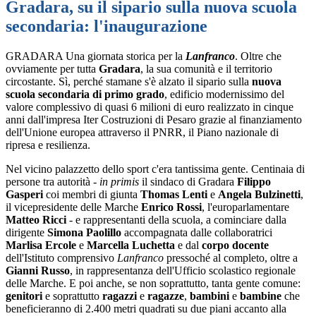
Gradara, su il sipario sulla nuova scuola
secondaria: l'inaugurazione
GRADARA Una giornata storica per la
Lanfranco
. Oltre che
ovviamente per tutta
Gradara
, la sua comunità e il territorio
circostante. Sì, perché stamane s'è alzato il sipario sulla
nuova
scuola secondaria di primo grado
, edificio modernissimo del
valore complessivo di quasi 6 milioni di euro realizzato in cinque
anni dall'impresa Iter Costruzioni di Pesaro grazie al finanziamento
dell'Unione europea attraverso il PNRR, il Piano nazionale di
ripresa e resilienza.
Nel vicino palazzetto dello sport c'era tantissima gente. Centinaia di
persone tra autorità -
in primis
il sindaco di Gradara
Filippo
Gasperi
coi membri di giunta
Thomas Lenti
e
Angela Bulzinetti
,
il vicepresidente delle Marche
Enrico Rossi
, l'europarlamentare
Matteo Ricci
- e rappresentanti della scuola, a cominciare dalla
dirigente
Simona Paolillo
accompagnata dalle collaboratrici
Marlisa Ercole
e
Marcella Luchetta
e dal
corpo docente
dell'Istituto comprensivo
Lanfranco
pressoché al completo, oltre a
Gianni Russo
, in rappresentanza dell'Ufficio scolastico regionale
delle Marche. E poi anche, se non soprattutto, tanta gente comune:
genitori
e soprattutto
ragazzi
e
ragazze
,
bambini
e
bambine
che
beneficieranno di 2.400 metri quadrati su due piani accanto alla