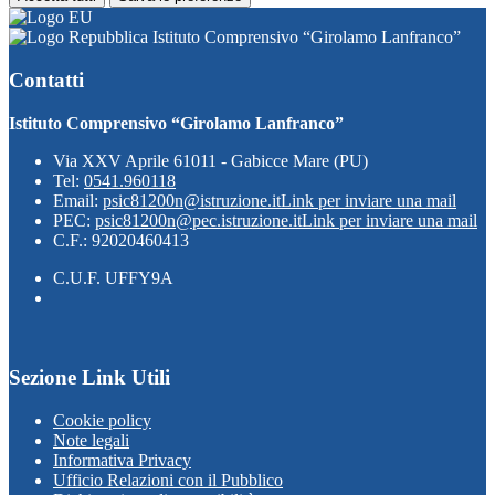
Istituto Comprensivo “Girolamo Lanfranco”
Contatti
Istituto Comprensivo “Girolamo Lanfranco”
Via XXV Aprile 61011 - Gabicce Mare (PU)
Tel:
0541.960118
Email:
psic81200n@istruzione.it
Link per inviare una mail
PEC:
psic81200n@pec.istruzione.it
Link per inviare una mail
C.F.: 92020460413
C.U.F. UFFY9A
Sezione Link Utili
Cookie policy
Note legali
Informativa Privacy
Ufficio Relazioni con il Pubblico