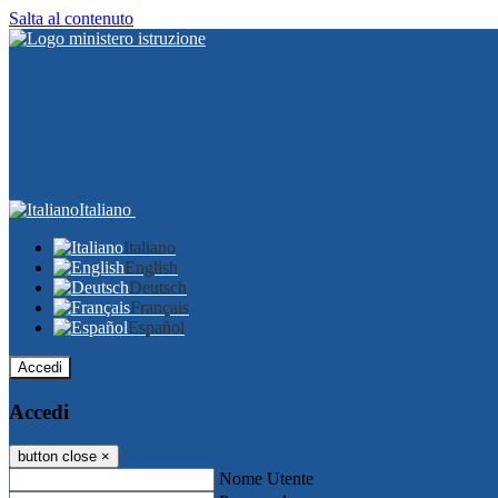
Salta al contenuto
Italiano
Italiano
English
Deutsch
Français
Español
Accedi
Accedi
button close
×
Nome Utente