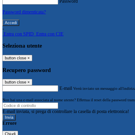
Password
Password dimenticata?
-
Entra con SPID
Entra con CIE
Seleziona utente
button close
×
Recupero password
button close
×
E-mail
Verrà inviato un messaggio all'indirizz
Non hai una e-mail associata al nome utente? Effettua il reset della password tram
E-mail inviata, si prega di controllare la casella di posta elettronica!
Errore
Chiudi