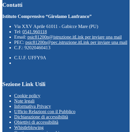
Contatti
Istituto Comprensivo “Girolamo Lanfranco”
Via XXV Aprile 61011 - Gabicce Mare (PU)
Tel:
0541.960118
Email:
psic81200n@istruzione.it
Link per inviare una mail
PEC:
psic81200n@pec.istruzione.it
Link per inviare una mail
C.F.: 92020460413
C.U.F. UFFY9A
Sezione Link Utili
Cookie policy
Note legali
Informativa Privacy
Ufficio Relazioni con il Pubblico
Dichiarazione di accessibilità
Obiettivi di accessibilità
Whistleblowing