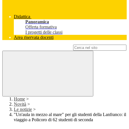
Didattica
Panoramica
Offerta formativa
I progetti delle classi
Area riservata docenti
Campo di ricerca per le pagine del sito
Home
>
Novità
>
Le notizie
>
"Un'aula in mezzo al mare" per gli studenti della Lanfranco: il
viaggio a Policoro di 62 studenti di seconda