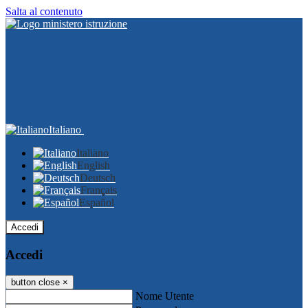
Salta al contenuto
Italiano
Italiano
English
Deutsch
Français
Español
Accedi
Accedi
button close
×
Nome Utente