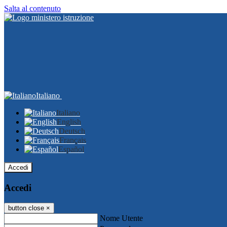
Salta al contenuto
Italiano
Italiano
English
Deutsch
Français
Español
Accedi
Accedi
button close
×
Nome Utente