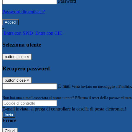
Password
Password dimenticata?
-
Entra con SPID
Entra con CIE
Seleziona utente
button close
×
Recupero password
button close
×
E-mail
Verrà inviato un messaggio all'indirizz
Non hai una e-mail associata al nome utente? Effettua il reset della password tram
E-mail inviata, si prega di controllare la casella di posta elettronica!
Errore
Chiudi