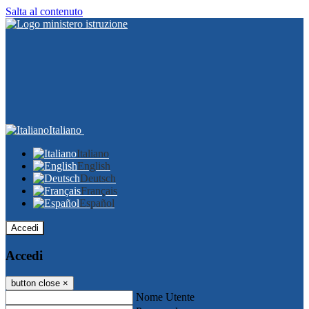
Salta al contenuto
Italiano
Italiano
English
Deutsch
Français
Español
Accedi
Accedi
button close
×
Nome Utente