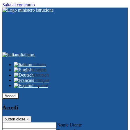
Salta al contenuto
Italiano
Italiano
English
Deutsch
Français
Español
Accedi
Accedi
button close
×
Nome Utente